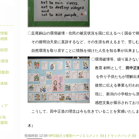
金情報
〇足尾銅山の環境破壊・住民の被災状況を国に伝えるべく国会で
動画限
その後明治天皇に直訴するなど、その生涯を終えるまで、苦しむ
念財団
自然環境を取り戻すことに情熱を傾けた人生を知る事が出来ま
〇環境破壊等、繰り返さな
金環境
教育 材料として、
田中正
活動助
を作り子供たちが理解出
団体助
後世に伝える事業も行われ
現に、新潟の小学校から見
感想文集が展示されており
ティア
こうして、田中正造の理念は今も生きていることを実感いたし
があ
（
応援助
木）
投稿時刻 12:09
NPO紹介
|
個別ページ
|
コメント (0)
|
トラックバック (0)