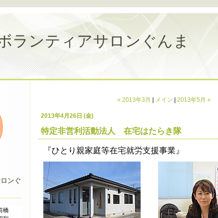
ボランティアサロンぐんま
« 2013年3月
|
メイン
|
2013年5月 »
2013年4月26日 (金)
特定非営利活動法人 在宅はたらき隊
『ひとり親家庭等在宅就労支援事業』
サロンぐ
前橋