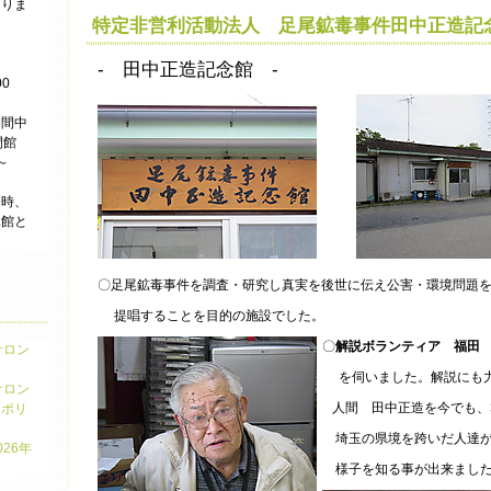
なりま
特定非営利活動法人 足尾鉱毒事件田中正造記
- 田中正造記念館 -
0
期間中
閉館
～
令時、
休館と
。
〇足尾鉱毒事件を調査・研究し真実を後世に伝え公害・環境問題
提唱することを目的の施設でした。
〇
解説ボランティア 福田
サロン
を伺いました。解説にも力
サロン
人間 田中正造を今でも、
ーポリ
埼玉の県境を跨いだ人達が
26年
様子を知る事が出来まし