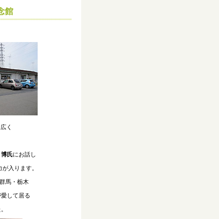
念館
を広く
 博氏
にお話し
が入ります。
群馬・栃木
愛して居る
た。