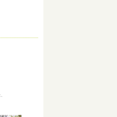
-
りと、