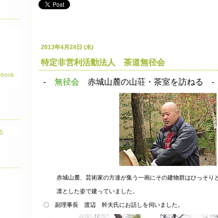
2013年4月24日 (水)
シ
特定非営利活動法人 茶道無径会
book
-
無径会
赤城山麓の
山荘・茶室を訪ねる 
赤城山麓、芸術家の方達が集う一画にその建物群はひっそ
凛とした姿で建っていました。
〇 副理事長 渡辺 幹夫氏にお話しを伺いました。