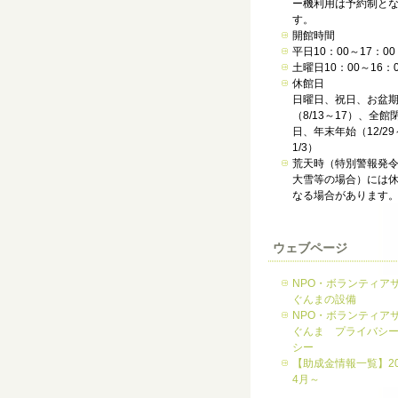
ー機利用は予約制と
す。
開館時間
平日10：00～17：00
土曜日10：00～16：0
休館日
日曜日、祝日、お盆
（8/13～17）、全館
日、年末年始（12/29
1/3）
荒天時（特別警報発
大雪等の場合）には
なる場合があります
ウェブページ
NPO・ボランティア
ぐんまの設備
NPO・ボランティア
ぐんま プライバシ
シー
【助成金情報一覧】20
4月～