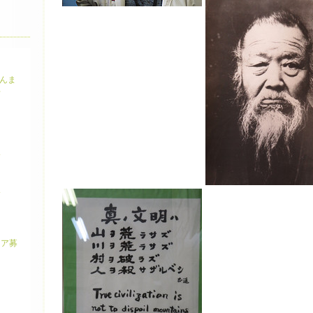
ぐんま
せ
介
介
り
ィア募