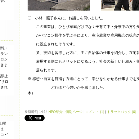
昭和
〇 小林 照子さんに、お話しを伺いました。
この事業は、ひとり家庭だけでなく子育て中・介護中の方や身
がパソコン操作を学ぶ事により、在宅就業や雇用機会の拡充の
に設立されたそうです。
情報・
又、技術を習得した方に、主に自治体の仕事を紹介し、在宅就
ボラン
サロン
雇用する側にもメリットになるよう、社会の新しい仕組み・役
いきま
居られます。
馬県よ
※ 感想‥自立を目指す方達にとって、学びを生かせる仕事までを
アサロ
託され
どれほど心強いかを感じまし
木）
投稿時刻 14:14
NPO紹介
|
個別ページ
|
コメント (1)
|
トラックバック (0)
土曜
りま
、コピ