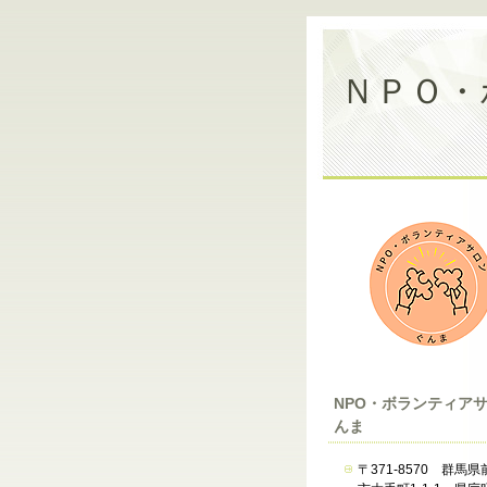
ＮＰＯ・
NPO・ボランティア
んま
〒371-8570 群馬県