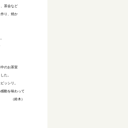
、茶会など
作り、焼か
た。
始
築中のお茶室
した。
ビッシリ。
感動を味わって
。 （鈴木）