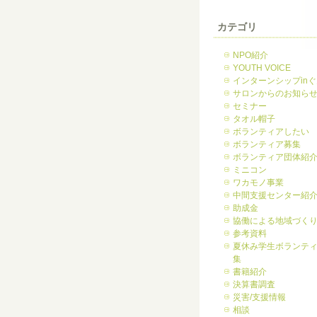
カテゴリ
NPO紹介
YOUTH VOICE
インターンシップin
サロンからのお知ら
セミナー
タオル帽子
ボランティアしたい
ボランティア募集
ボランティア団体紹
ミニコン
ワカモノ事業
中間支援センター紹
助成金
協働による地域づく
参考資料
夏休み学生ボランテ
集
書籍紹介
決算書調査
災害/支援情報
相談