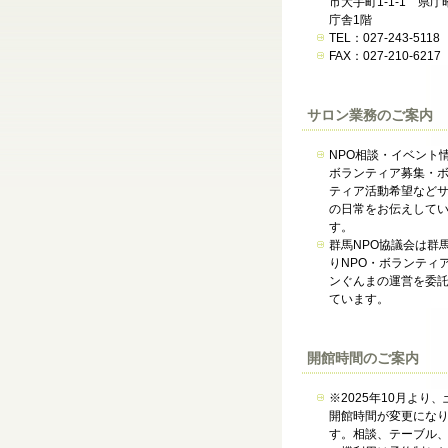
市大手町1-1-1 県庁
庁舎1階
TEL：027-243-5118
FAX：027-210-6217
サロン業務のご案内
NPO相談・イベント
ボランティア募集・
ティア活動希望など
の日常をお伝えして
す。
群馬NPO協議会は群
りNPO・ボランティ
ンぐんまの運営を委
ています。
開館時間のご案内
※2025年10月より、
開館時間が変更にな
す。相談、テーブル