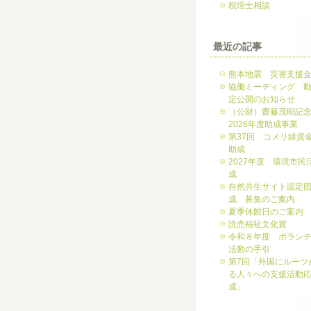
税理士相談
最近の記事
熊本地震 災害支援
協働ミーティング 
定公開のお知らせ
（公財）齋藤茂昭記
2026年度助成事業
第37回 コメリ緑資
助成
2027年度 環境市民
成
自然共生サイト認定
成 募集のご案内
夏季休館日のご案内
読売福祉文化賞
令和８年度 ボラン
活動の手引
第7回「外国にルーツ
る人々への支援活動
成」