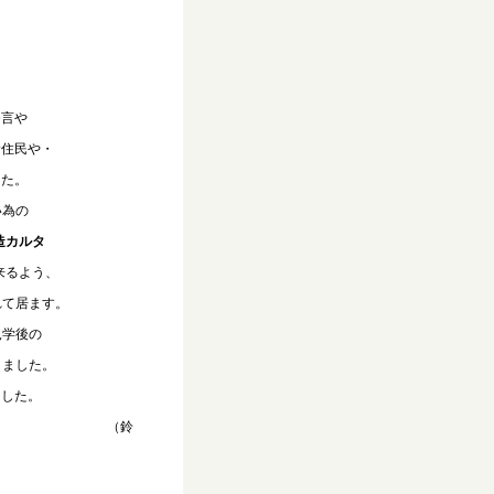
発言や
住民や・
した。
い為の
造カルタ
来るよう、
て居ます。
学後の
ました。
ました。
鈴