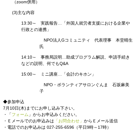
（zoom併用）
(3)主な内容
13:30～ 実践報告…「外国人就労者支援における企業や
行政との連携」
NPO法人Gコミュニティ 代表理事 本堂晴生
氏
14:10～ 事務局説明…助成プログラム解説、申請手続き
などの説明、何でもQ&A
15:00～ ミニ講座…「会計のキホン」
NPO・ボランティアサロンぐんま 石坂麻美
子
◆参加申込
7月10日(木)までにお申し込み下さい。
・「
フォーム
」からお申込みください。
・Ｅメールでのお申込みは
「お問合わせ」
からＥメール送信
・電話でのお申込みは 027-255-6596（平日9時～17時）