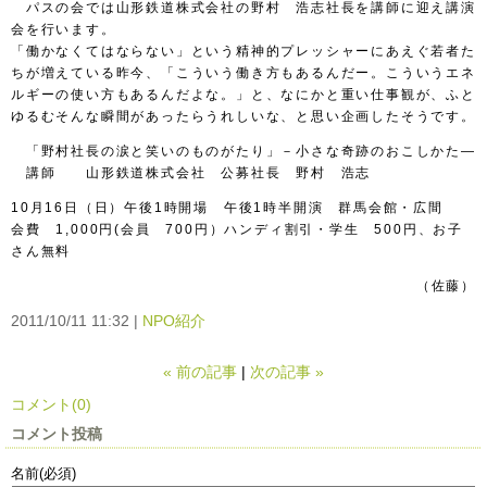
パスの会では山形鉄道株式会社の野村 浩志社長を講師に迎え講演
会を行います。
「働かなくてはならない」という精神的プレッシャーにあえぐ若者た
ちが増えている昨今、「こういう働き方もあるんだー。こういうエネ
ルギーの使い方もあるんだよな。」と、なにかと重い仕事観が、ふと
ゆるむそんな瞬間があったらうれしいな、と思い企画したそうです。
「野村社長の涙と笑いのものがたり」－小さな奇跡のおこしかた―
講師 山形鉄道株式会社 公募社長 野村 浩志
10月16日（日）午後1時開場 午後1時半開演 群馬会館・広間
会費 1,000円(会員 700円）ハンディ割引・学生 500円、お子
さん無料
（佐藤）
2011/10/11 11:32
NPO紹介
«
前の記事
次の記事
»
コメント(0)
コメント投稿
名前
(必須)