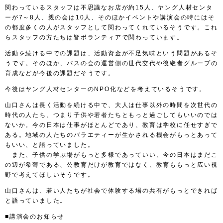
関わっているスタッフは不思議なお店が約15人、ヤング人材センタ
ーが7～8人、親の会は10人、そのほかイベントや講演会の時にはそ
の都度多くの人がスタッフとして関わってくれているそうです。これ
らスタッフの方たちは皆ボランティアで関わっています。
活動を続ける中での課題は、活動資金が不足気味という問題があるそ
うです。そのほか、パスの会の運営側の世代交代や後継者グループの
育成などが今後の課題だそうです。
今後はヤング人材センターのNPO化などを考えているそうです。
山口さんは長く活動を続ける中で、大人は仕事以外の時間を次世代の
時代の人たち、つまり子供や若者たちともっと過ごしてもいいのでは
ないか。今の日本は仕事がほとんどであり、教育は学校に任せすぎで
ある。地域の人たちのバラエティーが生かされる機会がもっとあって
もいい、と語っていました。
また、子供の学ぶ場がもっと多様であっていい、今の日本はまだこ
の辺が希薄である、公教育だけが教育ではなく、教育ももっと広い視
野で考えてほしいそうです。
山口さんは、若い人たちが社会で体験する場の共有がもっとできれば
と語っていました。
■講演会のお知らせ