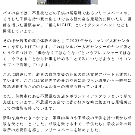
パスの会では、不登校などの子供の居場所であるフリースペースや、
そうした子供を持つ親の集まりである親の会を定期的に開いたり、講
師を招いた講演会や、「踊らNIGHT」というダンスイベントなども
開催しています。
そのほか若者の就労体験の場として2007年から「ヤング人材センタ
ー」を立ち上げています。これはシルバー人材センターのヤング版と
いう位置づけで、“働かなくてはならない”というプレッシャーではな
く、今できることから仕事を始めることで次につなげようというコン
セプトで活動しています。
これに関連して、若者の自立支援のための自活支援アパートも運営し
ています。ここには家庭内での暴力や家に居づらい環境から一時的に
緊急避難するためのシェルターの機能も持っています。
また、前橋市にある不思議なお店をボランティアスタッフという形で
支援しています。不思議なお店では皆が好きな時に集まれる居場所と
しての機能も持っています。
活動を始めたきっかけは、家庭内暴力や不登校の子供を持つ親から相
談を受けたことでした。相談を受ける中で、子供たちに学校以外の居
場所の必要性を感じ、フリースペースを始めました。