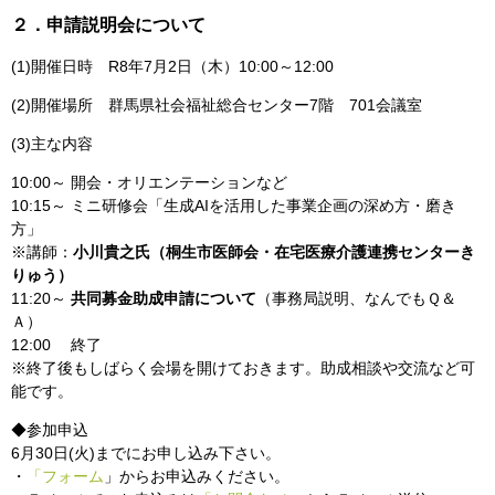
２．申請説明会について
(1)開催日時 R8年7月2日（木）10:00～12:00
(2)開催場所 群馬県社会福祉総合センター7階 701会議室
(3)主な内容
10:00～ 開会・オリエンテーションなど
10:15～ ミニ研修会
「生成AIを活用した事業企画の深め方・磨き
方」
※講師：
小川貴之氏（桐生市医師会・在宅医療介護連携センターき
りゅう）
11:20～
共同募金助成申請について
（事務局説明、なんでもＱ＆
Ａ）
12:00 終了
※終了後もしばらく会場を開けておきます。助成相談や交流など可
能です。
◆参加申込
6月30日(火)までにお申し込み下さい。
・
「フォーム
」からお申込みください。