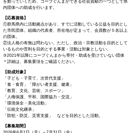
を創っていくため、コープぐんまができる社会貢献の一つとして県
内団体への助成を行います。
【応募資格】
①群馬県内に活動拠点があり、すでに活動している公益を目的とし
た市民団体。組織の代表者、所在地が定まって、会員数が５名以上
の団体。
②法人格の有無は問わない。ただし、政治・宗教活動を目的として
いるものや営利を目的とする事業・活動は対象としない。
③2021年以降にコープぐんまから寄付・助成を受けていない団体
＊詳細は、募集要項をご確認ください。
【助成対象】
「子ども・子育て、次世代支援」
「食・食育」「障がい者支援、健康」
「教育、文化、芸術、スポーツ」
「人権保護、平和、国際協力・交流」
「環境保全・美化活動」
「伝統文化継承」
「防犯・防災、災害支援」 などを目的とした活動。
【募集期間】
2026年6月1日（月）～7月31日（金）