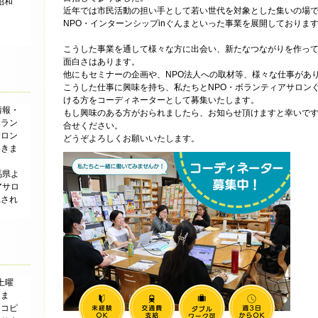
昭和
近年では市民活動の担い手として若い世代を対象とした集いの場である
NPO・インターンシップinぐんまといった事業を展開しておりま
こうした事業を通して様々な方に出会い、新たなつながりを作っ
面白さはあります。
他にもセミナーの企画や、NPO法人への取材等、様々な仕事があ
こうした仕事に興味を持ち、私たちとNPO・ボランティアサロン
ける方をコーディネーターとして募集いたします。
情報・
もし興味のある方がおられましたら、お知らせ頂けますと幸いで
ボラン
合せください。
サロン
どうぞよろしくお願いいたします。
いきま
馬県よ
アサロ
託され
土曜
りま
、コピ