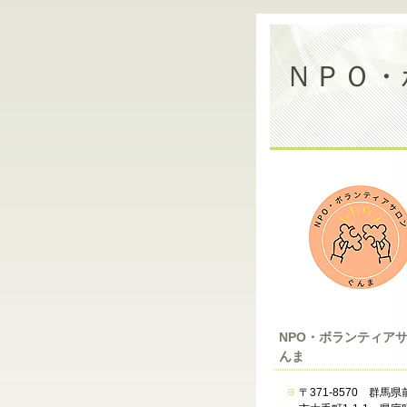
ＮＰＯ・
NPO・ボランティア
んま
〒371-8570 群馬県