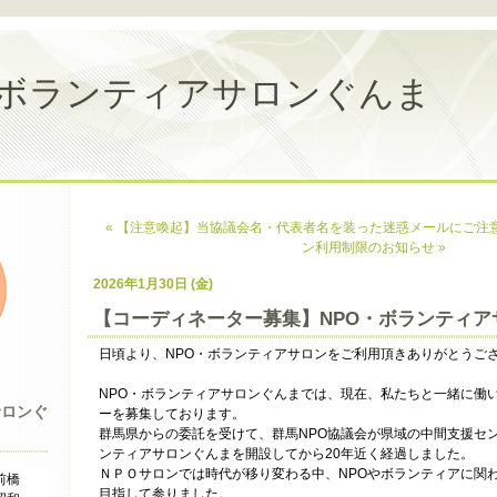
ボランティアサロンぐんま
« 【注意喚起】当協議会名・代表者名を装った迷惑メールにご注
ン利用制限のお知らせ »
2026年1月30日 (金)
【コーディネーター募集】NPO・ボランティア
日頃より、NPO・ボランティアサロンをご利用頂きありがとうご
NPO・ボランティアサロンぐんまでは、現在、私たちと一緒に働
サロンぐ
ーを募集しております。
群馬県からの委託を受けて、群馬NPO協議会が県域の中間支援セン
ンティアサロンぐんまを開設してから20年近く経過しました。
ＮＰＯサロンでは時代が移り変わる中、NPOやボランティアに関
前橋
目指して参りました。