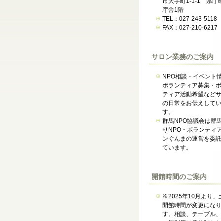
市大手町1-1-1 県庁
庁舎1階
TEL：027-243-5118
FAX：027-210-6217
サロン業務のご案内
NPO相談・イベント
ボランティア募集・
ティア活動希望など
の日常をお伝えして
す。
群馬NPO協議会は群
りNPO・ボランティ
ンぐんまの運営を委
ています。
開館時間のご案内
※2025年10月より、
開館時間が変更にな
す。相談、テーブル