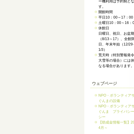
ー機利用は予約制と
す。
開館時間
平日10：00～17：00
土曜日10：00～16：0
休館日
日曜日、祝日、お盆
（8/13～17）、全館
日、年末年始（12/29
1/3）
荒天時（特別警報発
大雪等の場合）には
なる場合があります
ウェブページ
NPO・ボランティア
ぐんまの設備
NPO・ボランティア
ぐんま プライバシ
シー
【助成金情報一覧】20
4月～