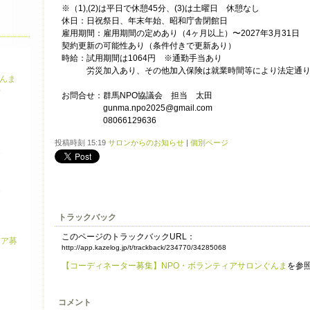
※（1),(2)は平日で休憩45分、(3)は土曜日 休憩なし
休日：日祝祭日、年末年始、昭和庁舎閉館日
雇用期間：雇用期間の定めあり（4ヶ月以上）〜2027年3月31日
契約更新の可能性あり（条件付きで更新あり）
時給：試用期間は1064円 ※通勤手当あり
労災加入あり、その他加入保険は就業時間等により法定通り
ぐんま
せ
お問合せ：群馬NPO協議会 担当 太田
gunma.npo2025@gmail.com
08066129636
投稿時刻 15:19
サロンからのお知らせ
|
個別ページ
介
介
り
トラックバック
このページのトラックバックURL：
ィア募
http://app.kazelog.jp/t/trackback/234770/34285068
【コーディネーター募集】NPO・ボランティアサロンぐんま
を参
コメント