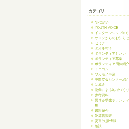
カテゴリ
NPO紹介
YOUTH VOICE
インターンシップin
サロンからのお知ら
セミナー
タオル帽子
ボランティアしたい
ボランティア募集
ボランティア団体紹
ミニコン
ワカモノ事業
中間支援センター紹
助成金
協働による地域づく
参考資料
夏休み学生ボランテ
集
書籍紹介
決算書調査
災害/支援情報
相談