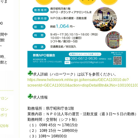
なりま
0
期間中
閉館
～
令時、
休館と
。
求人詳細（ハローワーク）は以下を参照ください。
https://www.hellowork.mhlw.go.jp/kensaku/GECA110010.do?
screenId=GECA110010&action=dispDetailBtn&kJNo=10010011
求人情報
サロン
勤務場所：県庁昭和庁舎1階
サロン
業務内容：ＮＰＯ法人等の運営・活動支援（週３日〜５日の勤務
ーポリ
勤務時間：交替制（シフト制）
（１） 09時 45分 〜 17時15分
26年
（２） 10時 15分 〜 18時00分
（３）10時〜 16時00分