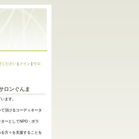
意ください
|
メイン
|
サロ
サロンぐんま
ざいます。
いて頂けるコーディネータ
ターとしてNPO・ボラ
わる方々を支援することを