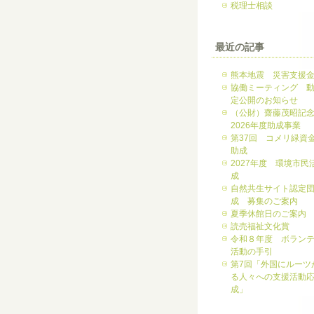
税理士相談
最近の記事
熊本地震 災害支援
協働ミーティング 
定公開のお知らせ
（公財）齋藤茂昭記
2026年度助成事業
第37回 コメリ緑資
助成
2027年度 環境市民
成
自然共生サイト認定
成 募集のご案内
夏季休館日のご案内
読売福祉文化賞
令和８年度 ボラン
活動の手引
第7回「外国にルーツ
る人々への支援活動
成」