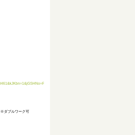
03461&kJKbn=1&jGSHNo=PykUuheVHsnyImn9byLIdA==&fullPart=2&iNFTeikyoRiy
）※ダブルワーク可