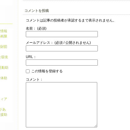
コメントを投稿
コメントは記事の投稿者が承認するまで表示されません。
名前：
(必須)
金情報
動画限
メールアドレス：
(必須 / 公開されません)
念財団
URL：
金環境
活動助
この情報を登録する
団体助
コメント：
ティア
があ
応援助