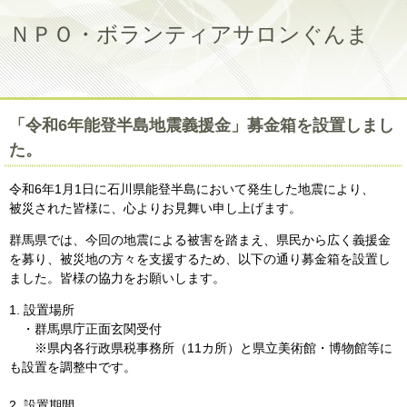
ＮＰＯ・ボランティアサロンぐんま
「令和6年能登半島地震義援金」募金箱を設置しまし
た。
令和6年1月1日に石川県能登半島において発生した地震により、
被災された皆様に、心よりお見舞い申し上げます。
群馬県では、今回の地震による被害を踏まえ、県民から広く義援金
を募り、被災地の方々を支援するため、以下の通り募金箱を設置し
ました。皆様の協力をお願いします。
1. 設置場所
・群馬県庁正面玄関受付
※県内各行政県税事務所（11カ所）と県立美術館・博物館等に
も設置を調整中です。
2. 設置期間