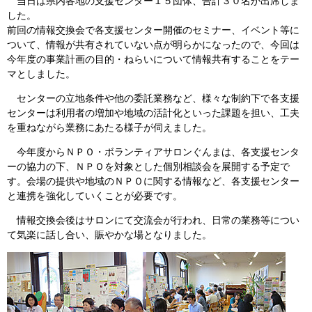
当日は県内各地の支援センター１５団体、合計３０名が出席しま
した。
前回の情報交換会で各支援センター開催のセミナー、イベント等に
ついて、情報が共有されていない点が明らかになったので、今回は
今年度の事業計画の目的・ねらいについて情報共有することをテー
マとしました。
センターの立地条件や他の委託業務など、様々な制約下で各支援
センターは利用者の増加や地域の活計化といった課題を担い、工夫
を重ねながら業務にあたる様子が伺えました。
今年度からＮＰＯ・ボランティアサロンぐんまは、各支援センタ
ーの協力の下、ＮＰＯを対象とした個別相談会を展開する予定で
す。会場の提供や地域のＮＰＯに関する情報など、各支援センター
と連携を強化していくことが必要です。
情報交換会後はサロンにて交流会が行われ、日常の業務等につい
て気楽に話し合い、賑やかな場となりました。